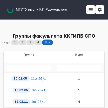
МГУТУ имени К.Г. Разумовского
Группы факультета ККГИПБ СПО
Курс:
1
2
3
4
Все
Группа
Курс
11о-26/1
1
10.02.05
9о-26/1
1
10.02.05
9о-23/1
4
19.02.11