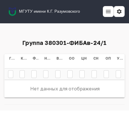
МГУТУ имени К.Г. Разумовского
Группа 380301-ФИБАв-24/1
Группа
Курс
Форма Обучения
Направление/специальность
Всего
ОО
ЦН
СН
ОП
Учебный План
Нет данных для отображения