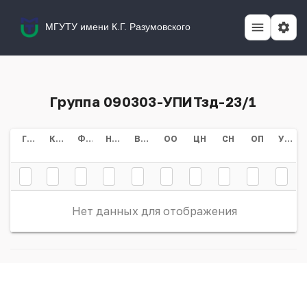
МГУТУ имени К.Г. Разумовского
Группа 090303-УПИТзд-23/1
Группа
Курс
Форма Обучения
Направление/специальность
Всего
ОО
ЦН
СН
ОП
Учебный План
Нет данных для отображения