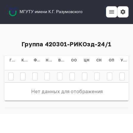
МГУТУ имени К.Г. Разумовского
Группа 420301-РИКОзд-24/1
Группа
Курс
Форма Обучения
Направление/специальность
Всего
ОО
ЦН
СН
ОП
Учебный План
Нет данных для отображения