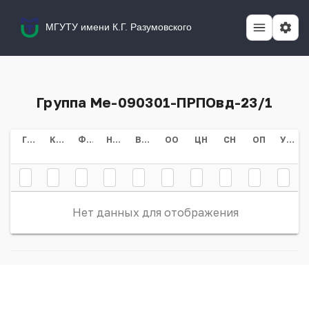
МГУТУ имени К.Г. Разумовского
Группа Ме-090301-ПРПОвд-23/1
Группа
Курс
Форма Обучения
Направление/специальность
Всего
ОО
ЦН
СН
ОП
Учебный План
Нет данных для отображения