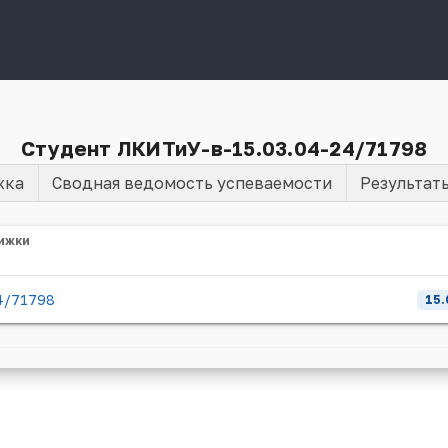
Студент ЛКИТиУ-в-15.03.04-24/71798
жка
Сводная ведомость успеваемости
Результат
ижки
4/71798
15.