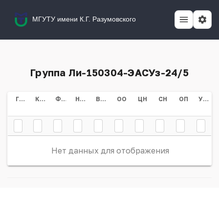
МГУТУ имени К.Г. Разумовского
Группа Ли-150304-ЭАСУз-24/5
Группа
Курс
Форма Обучения
Направление/специальность
Всего
ОО
ЦН
СН
ОП
Учебный План
Нет данных для отображения