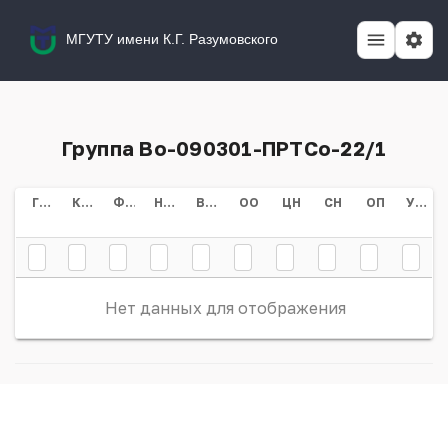
МГУТУ имени К.Г. Разумовского
Группа Во-090301-ПРТСо-22/1
Группа
Курс
Форма Обучения
Направление/специальность
Всего
ОО
ЦН
СН
ОП
Учебный План
Нет данных для отображения