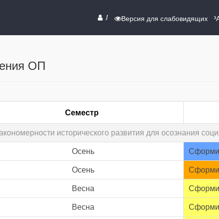
ЛИЧНЫЙ КАБИНЕТ
Версия для слабовидящих
СПР
оения ОП
Семестр
закономерности исторического развития для осознания соц
Осень
Сформи
Осень
Сформи
Весна
Сформи
Весна
Сформи