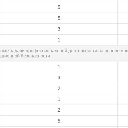
5
5
3
1
ртные задачи профессиональной деятельности на основе 
ационной безопасности
1
3
2
1
2
5