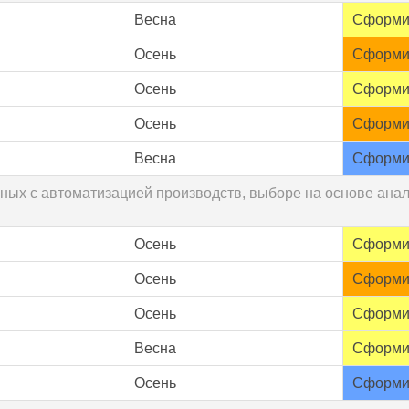
Весна
Сформи
Осень
Сформи
Осень
Сформи
Осень
Сформи
Весна
Сформи
ных с автоматизацией производств, выборе на основе ана
Осень
Сформи
Осень
Сформи
Осень
Сформи
Весна
Сформи
Осень
Сформи