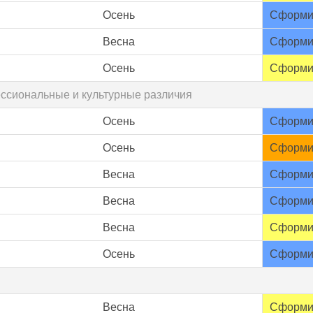
Осень
Сформи
Весна
Сформи
Осень
Сформи
ессиональные и культурные различия
Осень
Сформи
Осень
Сформи
Весна
Сформи
Весна
Сформи
Весна
Сформи
Осень
Сформи
Весна
Сформи