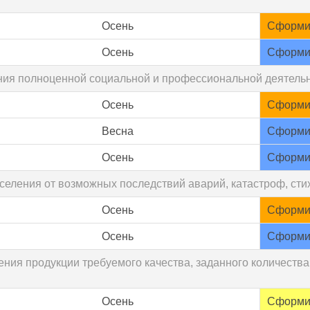
Осень
Сформи
Осень
Сформи
ения полноценной социальной и профессиональной деятель
Осень
Сформи
Весна
Сформи
Осень
Сформи
селения от возможных последствий аварий, катастроф, ст
Осень
Сформи
Осень
Сформи
ения продукции требуемого качества, заданного количеств
Осень
Сформи