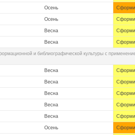
Осень
Сформи
Осень
Сформи
Весна
Сформи
Весна
Сформи
информационной и библиографической культуры с примене
Весна
Сформи
Весна
Сформи
Весна
Сформи
Весна
Сформи
Весна
Сформи
Осень
Сформи