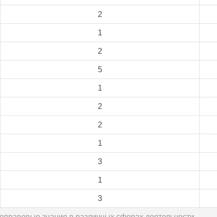
2
1
2
5
1
2
2
1
3
1
3
щеправовые знания в различных сферах деятельности