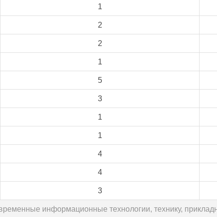
1
2
2
1
5
3
1
1
4
4
3
современные информационные технологии, технику, прикла