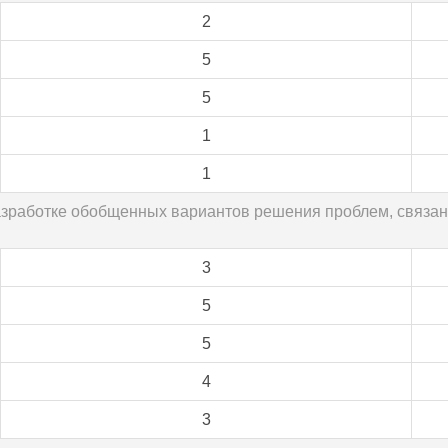
2
5
5
1
1
разработке обобщенных вариантов решения проблем, связан
3
5
5
4
3