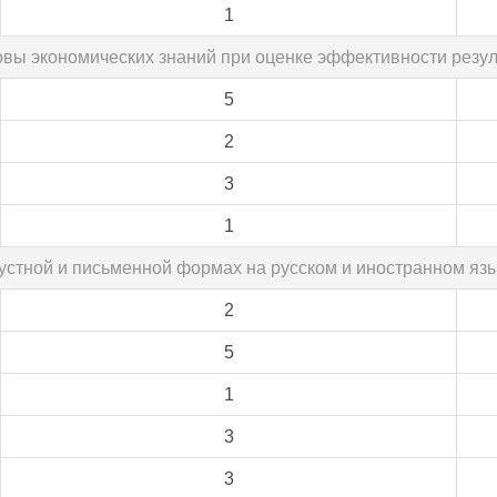
1
овы экономических знаний при оценке эффективности резу
5
2
3
1
в устной и письменной формах на русском и иностранном я
2
5
1
3
3