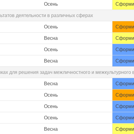
Осень
Сформи
льтатов деятельности в различных сферах
Осень
Сформи
Весна
Сформи
Осень
Сформи
Весна
Сформи
зыках для решения задач межличностного и межкультурного
Весна
Сформи
Осень
Сформи
Осень
Сформи
Осень
Сформи
Весна
Сформи