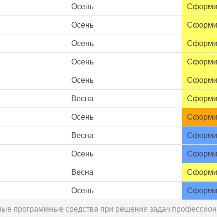
Осень
Сформи
Осень
Сформи
Осень
Сформи
Осень
Сформи
Осень
Сформи
Весна
Сформи
Осень
Сформи
Весна
Сформи
Осень
Сформи
Весна
Сформи
Осень
Сформи
дные программные средства при решении задач профессион