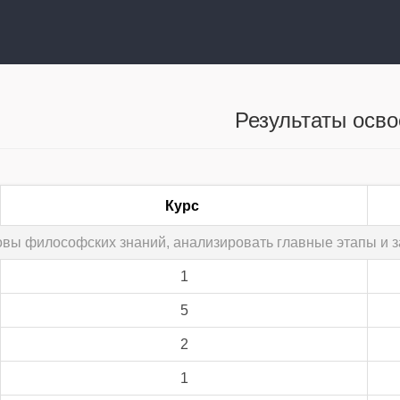
Результаты осв
Курс
овы философских знаний, анализировать главные этапы и 
1
5
2
1