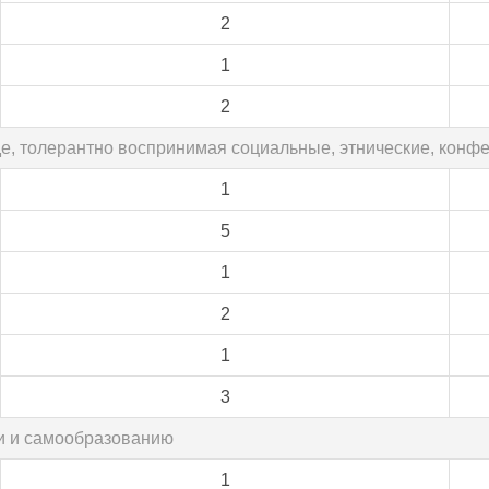
2
1
2
де, толерантно воспринимая социальные, этнические, конф
1
5
1
2
1
3
ии и самообразованию
1