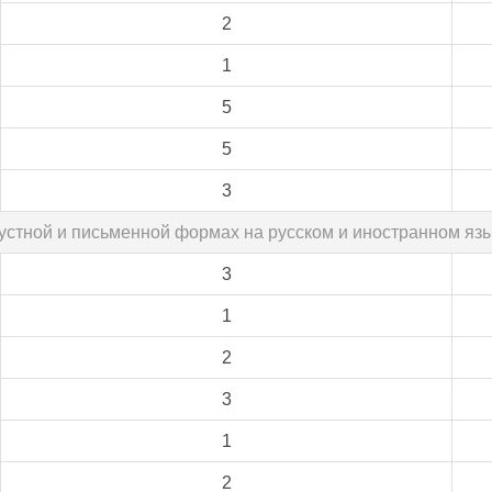
2
1
5
5
3
в устной и письменной формах на русском и иностранном я
3
1
2
3
1
2