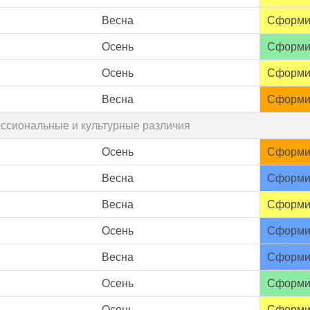
Весна
Сформи
Осень
Сформи
Осень
Сформи
Весна
Сформи
ессиональные и культурные различия
Осень
Сформи
Весна
Сформи
Весна
Сформи
Осень
Сформи
Весна
Сформи
Осень
Сформи
Осень
Сформи