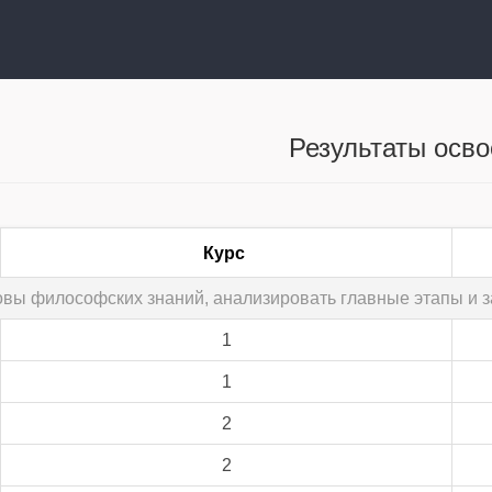
Результаты осв
Курс
овы философских знаний, анализировать главные этапы и 
1
1
2
2