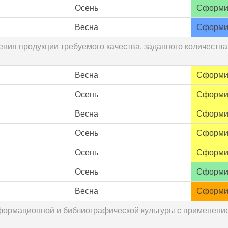
Осень
Сформи
Весна
Сформи
ения продукции требуемого качества, заданного количеств
Весна
Сформи
Осень
Сформи
Весна
Сформи
Осень
Сформи
Осень
Сформи
Осень
Сформи
Весна
Сформи
информационной и библиографической культуры с примене