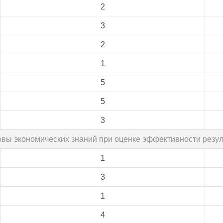
2
3
2
1
5
5
3
овы экономических знаний при оценке эффективности резу
1
3
1
4