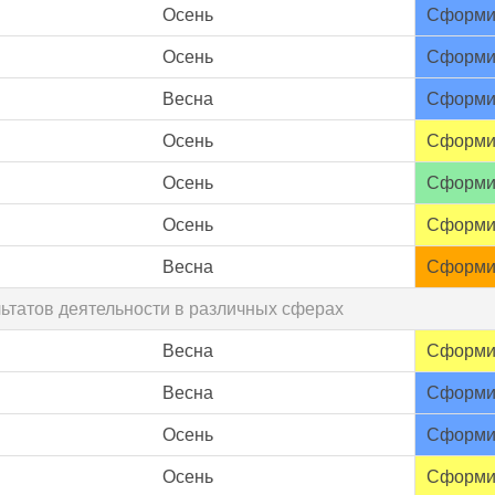
Осень
Сформи
Осень
Сформи
Весна
Сформи
Осень
Сформи
Осень
Сформи
Осень
Сформи
Весна
Сформи
льтатов деятельности в различных сферах
Весна
Сформи
Весна
Сформи
Осень
Сформи
Осень
Сформи