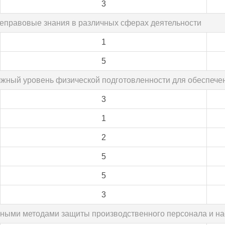
3
щеправовые знания в различных сферах деятельности
1
5
лжный уровень физической подготовленности для обеспеч
3
1
2
5
5
3
овными методами защиты производственного персонала и на