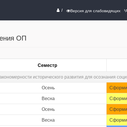
ЛИЧНЫЙ КАБИНЕТ
Версия для слабовидящих
СПР
оения ОП
Семестр
закономерности исторического развития для осознания соц
Осень
Сформи
Весна
Сформи
Осень
Сформи
Весна
Сформи