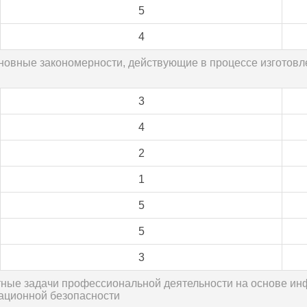
5
4
сновные закономерности, действующие в процессе изготовл
3
4
2
1
5
5
3
ртные задачи профессиональной деятельности на основе 
ационной безопасности