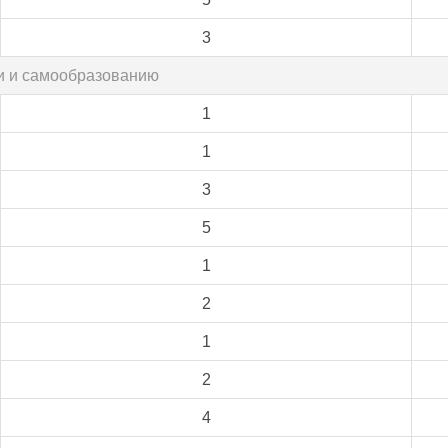
3
ии и самообразованию
1
1
3
5
1
2
1
2
4