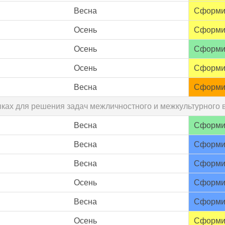
Весна
Сформи
Осень
Сформи
Осень
Сформи
Осень
Сформи
Весна
Сформи
зыках для решения задач межличностного и межкультурного
Весна
Сформи
Весна
Сформи
Весна
Сформи
Осень
Сформи
Весна
Сформи
Осень
Сформи