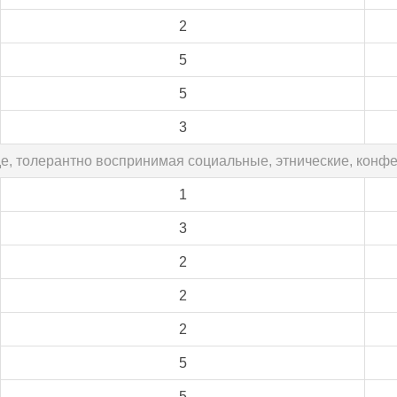
2
5
5
3
де, толерантно воспринимая социальные, этнические, конф
1
3
2
2
2
5
5