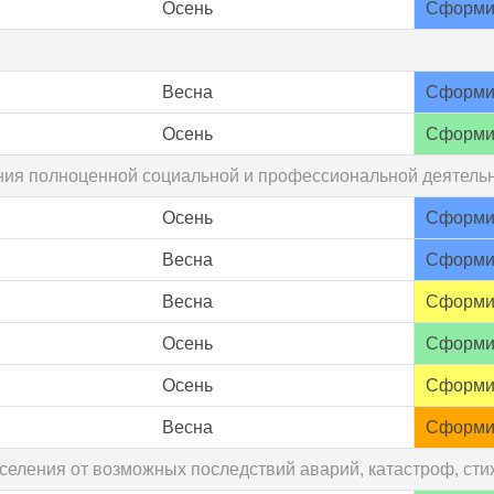
Осень
Сформи
Весна
Сформи
Осень
Сформи
ения полноценной социальной и профессиональной деятель
Осень
Сформи
Весна
Сформи
Весна
Сформи
Осень
Сформи
Осень
Сформи
Весна
Сформи
селения от возможных последствий аварий, катастроф, ст