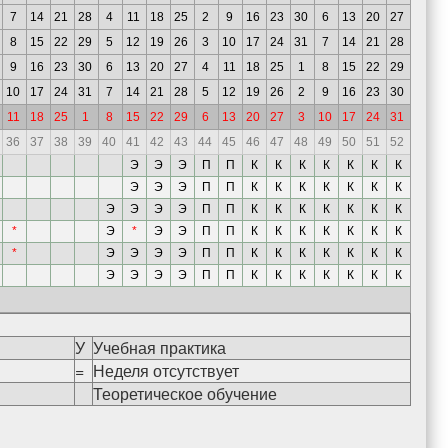
7
14
21
28
4
11
18
25
2
9
16
23
30
6
13
20
27
8
15
22
29
5
12
19
26
3
10
17
24
31
7
14
21
28
9
16
23
30
6
13
20
27
4
11
18
25
1
8
15
22
29
10
17
24
31
7
14
21
28
5
12
19
26
2
9
16
23
30
11
18
25
1
8
15
22
29
6
13
20
27
3
10
17
24
31
36
37
38
39
40
41
42
43
44
45
46
47
48
49
50
51
52
Э
Э
Э
П
П
К
К
К
К
К
К
К
Э
Э
Э
П
П
К
К
К
К
К
К
К
Э
Э
Э
Э
П
П
К
К
К
К
К
К
К
*
Э
*
Э
Э
П
П
К
К
К
К
К
К
К
*
Э
Э
Э
Э
П
П
К
К
К
К
К
К
К
Э
Э
Э
Э
П
П
К
К
К
К
К
К
К
У
Учебная практика
=
Неделя отсутствует
Теоретическое обучение