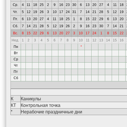
Ср.
4
11
18
25
2
9
16
23
30
6
13
20
27
4
11
18
Чт.
5
12
19
26
3
10
17
24
31
7
14
21
28
5
12
19
Пт.
6
13
20
27
4
11
18
25
1
8
15
22
29
6
13
20
Сб.
7
14
21
28
5
12
19
26
2
9
16
23
30
7
14
21
Вс.
8
15
22
29
6
13
20
27
3
10
17
24
1
8
15
22
Нед.
1
2
3
4
5
6
7
8
9
10
11
12
13
14
15
16
Пн
*
Вт
Ср
Чт
Пт
Сб
К
Каникулы
КТ
Контрольная точка
*
Нерабочие праздничные дни