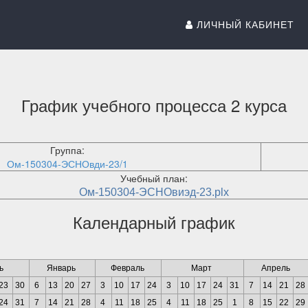
ЛИЧНЫЙ КАБИНЕТ
График учебного процесса 2 курса
Группа:
Ом-150304-ЭСНОвди-23/1
Учебный план:
Ом-150304-ЭСНОвиэд-23.plx
Календарный график
ь
Январь
Февраль
Март
Апрель
23
30
6
13
20
27
3
10
17
24
3
10
17
24
31
7
14
21
28
24
31
7
14
21
28
4
11
18
25
4
11
18
25
1
8
15
22
29