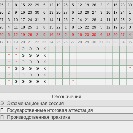
25
1
8
15
22
29
5
12
19
26
5
12
19
26
2
9
16
23
30
26
2
9
16
23
30
6
13
20
27
6
13
20
27
3
10
17
24
1
27
3
10
17
24
31
7
14
21
28
7
14
21
28
4
11
18
25
2
28
4
11
18
25
1
8
15
22
1
8
15
22
29
5
12
19
26
3
29
5
12
19
26
2
9
16
23
2
9
16
23
30
6
13
20
27
4
17
18
19
20
21
22
23
24
25
26
27
28
29
30
31
32
33
34
35
*
Э
Э
Э
К
*
*
Э
Э
Э
К
*
*
Э
Э
Э
К
*
Э
Э
Э
Э
К
*
*
Э
Э
Э
Э
К
*
Э
Э
Э
Э
К
*
Обозначения
Э
Экзаменационная сессия
Г
Государственные итоговая аттестация
П
Производственная практика