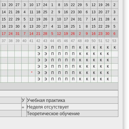
13
20
27
3
10
17
24
1
8
15
22
29
5
12
19
26
2
14
21
28
4
11
18
25
2
9
16
23
30
6
13
20
27
3
15
22
29
5
12
19
26
3
10
17
24
31
7
14
21
28
4
16
23
30
6
13
20
27
4
11
18
25
1
8
15
22
29
5
17
24
31
7
14
21
28
5
12
19
26
2
9
16
23
30
6
37
38
39
40
41
42
43
44
45
46
47
48
49
50
51
52
53
Э
Э
П
П
П
П
К
К
К
К
К
К
Э
Э
П
П
П
П
К
К
К
К
К
Э
Э
П
П
П
П
К
К
К
К
К
Э
Э
П
П
П
П
К
К
К
К
К
*
Э
Э
П
П
П
П
К
К
К
К
К
Э
Э
П
П
П
П
К
К
К
К
К
У
Учебная практика
=
Неделя отсутствует
Теоретическое обучение