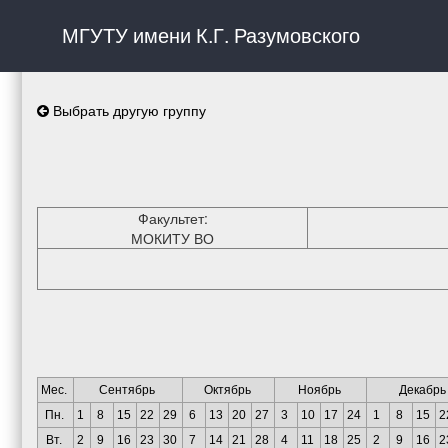
МГУТУ имени К.Г. Разумовского
Выбрать другую группу
Факультет:
МОКИТУ ВО
Мес.
Сентябрь
Октябрь
Ноябрь
Декабрь
Пн.
1
8
15
22
29
6
13
20
27
3
10
17
24
1
8
15
2
Вт.
2
9
16
23
30
7
14
21
28
4
11
18
25
2
9
16
2