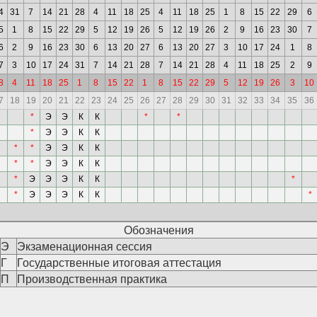
4
31
7
14
21
28
4
11
18
25
4
11
18
25
1
8
15
22
29
6
5
1
8
15
22
29
5
12
19
26
5
12
19
26
2
9
16
23
30
7
6
2
9
16
23
30
6
13
20
27
6
13
20
27
3
10
17
24
1
8
7
3
10
17
24
31
7
14
21
28
7
14
21
28
4
11
18
25
2
9
8
4
11
18
25
1
8
15
22
1
8
15
22
29
5
12
19
26
3
10
7
18
19
20
21
22
23
24
25
26
27
28
29
30
31
32
33
34
35
36
*
Э
Э
К
К
*
*
*
Э
Э
К
К
*
*
Э
Э
К
К
*
*
Э
Э
К
К
*
Э
Э
Э
К
К
*
*
Э
Э
Э
К
К
*
Обозначения
Э
Экзаменационная сессия
Г
Государственные итоговая аттестация
П
Производственная практика