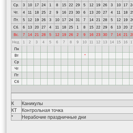
Ср.
3
10
17
24
1
8
15
22
29
5
12
19
26
3
10
17
2
Чт.
4
11
18
25
2
9
16
23
30
6
13
20
27
4
11
18
2
Пт.
5
12
19
26
3
10
17
24
31
7
14
21
28
5
12
19
2
Сб.
6
13
20
27
4
11
18
25
1
8
15
22
29
6
13
20
2
Вс.
7
14
21
28
5
12
19
26
2
9
16
23
30
7
14
21
2
Нед.
1
2
3
4
5
6
7
8
9
10
11
12
13
14
15
16
1
Пн
Вт
*
Ср
Чт
Пт
Сб
К
Каникулы
КТ
Контрольная точка
*
Нерабочие праздничные дни