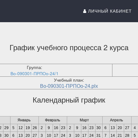
ЛИЧНЫЙ КАБИНЕТ
График учебного процесса 2 курса
Группа:
Во-090301-ПРПОо-24/1
Учебный план:
Во-090301-ПРПОо-24.plx
Календарный график
Январь
Февраль
Март
Апрель
2
29
5
12
19
26
2
9
16
23
2
9
16
23
30
6
13
20
27
4
3
30
6
13
20
27
3
10
17
24
3
10
17
24
31
7
14
21
28
5