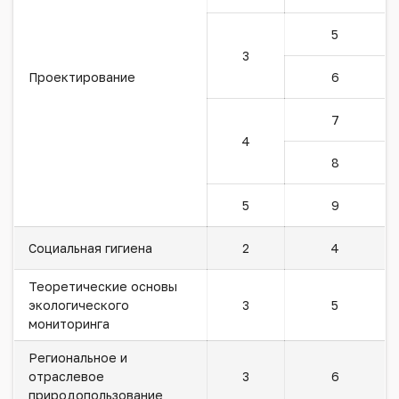
5
3
Проектирование
6
7
4
8
5
9
Социальная гигиена
2
4
Теоретические основы
экологического
3
5
мониторинга
Региональное и
отраслевое
3
6
природопользование