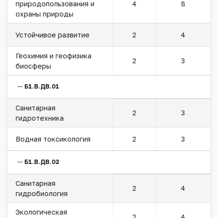
природопользования и
4
8
охраны природы
Устойчивое развитие
2
4
Геохимия и геофизика
2
3
биосферы
Б1.В.ДВ.01
Санитарная
2
3
гидротехника
Водная токсикология
2
3
Б1.В.ДВ.02
Санитарная
2
4
гидробиология
Экологическая
2
4