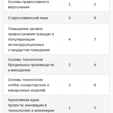
Основы православного
1
2
вероучения
Старославянский язык
3
6
Повышение уровня
правосознания граждан и
популяризации
4
7
антикоррупционных
стандартов поведения
Основы технологии
бродильных производств
2
4
и виноделия
Основы технологии
хлеба, кондитерских и
3
6
макаронных изделий
Креативная идея
проекта: инновации в
1
2
технологиях и инженерии