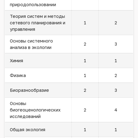
природопользовании
Теория систем и методы
сетевого планирования и
1
2
управления
Основы системного
2
3
анализа в экологии
Химия
1
1
Физика
1
2
Биоразнообразие
2
3
Основы
биогеоценологических
2
4
исследований
Общая экология
1
1