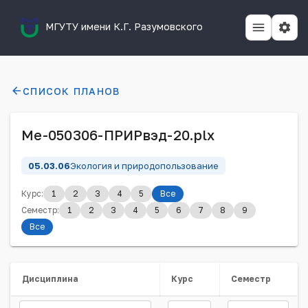
МГУТУ имени К.Г. Разумовского
СПИСОК ПЛАНОВ
Ме-050306-ПРИРвэд-20.plx
05.03.06
Экология и природопользование
Курс:
1
2
3
4
5
Все
Семестр:
1
2
3
4
5
6
7
8
9
Все
Дисциплина
Курс
Семестр