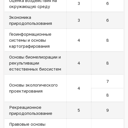
Оценка воздействия на
3
6
окружающую среду
Экономика
3
6
природопользования
Геоинформационные
системы и основы
4
8
картографирования
Основы биомелиорации и
рекультивации
4
8
естественных биосистем
7
Основы экологического
4
проектирования
8
Рекреационное
5
9
природопользование
Правовые основы