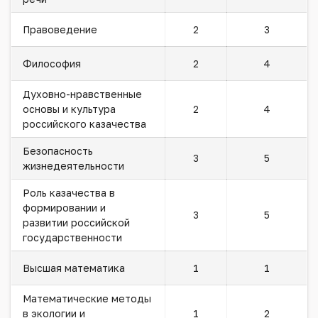
Правоведение
2
3
Философия
2
4
Духовно-нравственные
основы и культура
2
4
российского казачества
Безопасность
3
5
жизнедеятельности
Роль казачества в
формировании и
3
5
развитии российской
государственности
Высшая математика
1
1
Математические методы
в экологии и
1
2