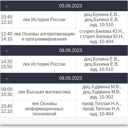
05.09.2023
доц.Бунина Е.В.,
10:40
лек История России
доц.Бунина Е.В.
12:10
ауд. 10-510
ст.преп.Белова Ю.Н.,
12:40
лек Основы алгоритмизации
ст.преп.Белова Ю.Н.
14:10
и программирования
ауд. 10-404
06.09.2023
доц.Бунина Е.В.,
14:20
лек История России
доц.Бунина Е.В.
15:50
ауд. 10-510
08.09.2023
доц.Худжина М.В.,
09:00
лек Высшая математика
доц.Худжина М.В.
10:30
ауд. 10-302
лек Основы
проф.Теплая Н.А.,
10:40
информационных
проф.Теплая Н.А.
12:10
технологий
ауд. 10-404