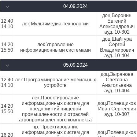
04.09.2024
доц.Воронин
12:40
Евгений
лек Мультимедиа-технологии
14:10
Александрович
ауд. 10-302
доц.Шайтура
14:20
лек Управление
Сергей
15:50
информационными системами
Владимирович
ауд. 10-404
05.09.2024
доц.Зырянова
12:40
лек Программирование мобильных
Светлана
14:10
устройств
Анатольевна
ауд. 10-404
лек Проектирование
информационных систем для
доц.Полевщиков
14:20
предприятий пищевой
Иван Сергеевич
15:50
промышленности и отраслей
ауд. 10-307
агропромышленного комплекса
пр. Проектирование
информационных систем для
доц.Полевщиков
16:20