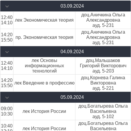
03.09.2024
доц.Аничкина Ольга
12:40
лек Экономическая теория
Александровна
14:10
ауд. 5-231
доц.Аничкина Ольга
14:20
пр. Экономическая теория
Александровна
15:50
ауд. 5-231
04.09.2024
лек Основы
доц.Мальшаков
12:40
информационных
Григорий Викторович
14:10
технологий
ауд. 5-203
доц.Корнева Галина
14:20
лек Введение в профессию
Викторовна
15:50
ауд. 5-221
05.09.2024
доц.Богатырева Ольга
09:00
лек История России
Васильевна
10:30
ауд. 5-102
доц.Богатырева Ольга
10:40
лек История России
Васильевна