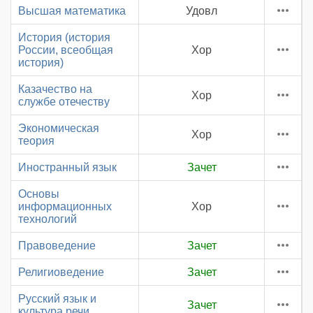
Высшая математика
Удовл
История (история
России, всеобщая
Хор
история)
Казачество на
Хор
службе отечеству
Экономическая
Хор
теория
Иностранный язык
Зачет
Основы
информационных
Хор
технологий
Правоведение
Зачет
Религиоведение
Зачет
Русский язык и
Зачет
культура речи