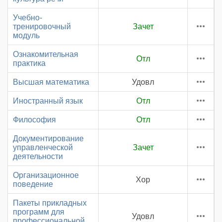
Учебно-
тренировочный
Зачет
модуль
Ознакомительная
Отл
практика
Высшая математика
Удовл
Иностранный язык
Отл
Философия
Отл
Документирование
управленческой
Зачет
деятельности
Организационное
Хор
поведение
Пакеты прикладных
программ для
Удовл
профессиональной