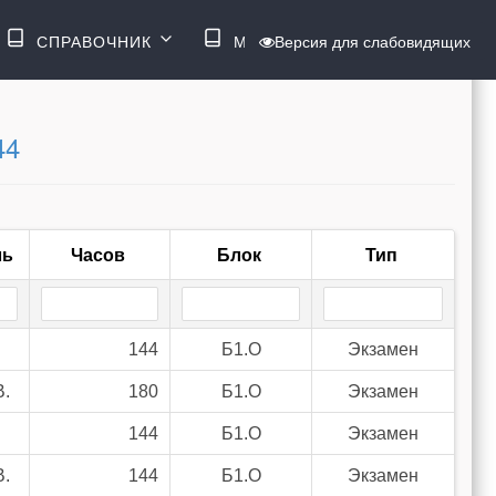
ВОЙТИ
СПРАВОЧНИК
МЕНЮ
Версия для слабовидящих
44
ль
Часов
Блок
Тип
144
Б1.О
Экзамен
В.
180
Б1.О
Экзамен
144
Б1.О
Экзамен
В.
144
Б1.О
Экзамен