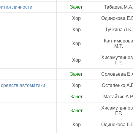
вития личности
Зачет
Табаева М.А
Хор
Одинокова Е.
Хор
Тучкина Л.К.
Кантимеров
Хор
М.Т.
Хисамутдино
Хор
Г.Р.
Зачет
Соловьева Е.
 средств автоматики
Хор
Остапенко А.Е
Зачет
Матайтис А.Р
Хисамутдино
Зачет
Г.Р.
Хор
Одинокова Е.