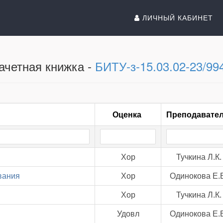
ЛИЧНЫЙ КАБИНЕТ
ачетная книжка -
БИТУ-з-15.03.02-23/99
Оценка
Преподавате
Хор
Тучкина Л.К.
вания
Хор
Одинокова Е.
Хор
Тучкина Л.К.
Удовл
Одинокова Е.