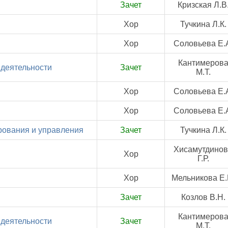
Зачет
Кризская Л.В
Хор
Тучкина Л.К.
Хор
Соловьева Е.
Кантимеров
деятельности
Зачет
М.Т.
Хор
Соловьева Е.
Хор
Соловьева Е.
рования и управления
Зачет
Тучкина Л.К.
Хисамутдино
Хор
Г.Р.
Хор
Мельникова Е.
Зачет
Козлов В.Н.
Кантимеров
деятельности
Зачет
М.Т.