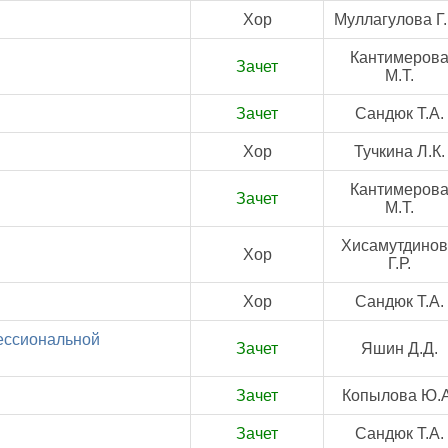
Хор
Муллагулова Г.
Кантимеров
Зачет
М.Т.
Зачет
Сандюк Т.А.
Хор
Тучкина Л.К.
Кантимеров
Зачет
М.Т.
Хисамутдино
Хор
Г.Р.
Хор
Сандюк Т.А.
ессиональной
Зачет
Яшин Д.Д.
Зачет
Копылова Ю.А
Зачет
Сандюк Т.А.