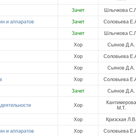
Зачет
Шлычкова С.Л
ин и аппаратов
Зачет
Соловьева Е.
Зачет
Шлычкова С.Л
Хор
Сьянов Д.А.
Хор
Соловьева Е.
Хор
Сьянов Д.А.
в
Хор
Соловьева Е.
Зачет
Сьянов Д.А.
Кантимеров
деятельности
Хор
М.Т.
Хор
Кризская Л.В
ин и аппаратов
Хор
Соловьева Е.