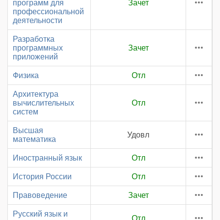
программ для
Зачет
профессиональной
деятельности
Разработка
программных
Зачет
приложений
Физика
Отл
Архитектура
вычислительных
Отл
систем
Высшая
Удовл
математика
Иностранный язык
Отл
История России
Отл
Правоведение
Зачет
Русский язык и
Отл