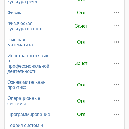
культура речи
Физика
Отл
Физическая
Зачет
культура и спорт
Высшая
Отл
математика
Иностранный язык
в
Зачет
профессиональной
деятельности
Ознакомительная
Отл
практика
Операционные
Отл
системы
Программирование
Отл
Теория систем и