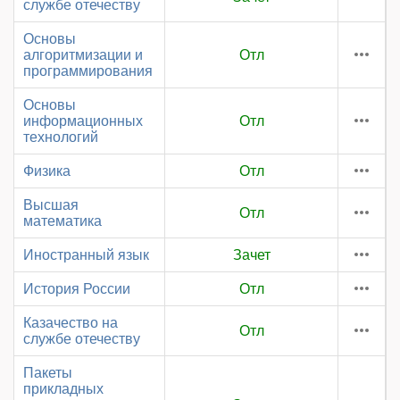
службе отечеству
Основы
алгоритмизации и
Отл
программирования
Основы
информационных
Отл
технологий
Физика
Отл
Высшая
Отл
математика
Иностранный язык
Зачет
История России
Отл
Казачество на
Отл
службе отечеству
Пакеты
прикладных