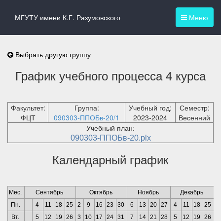
МГУТУ имени К.Г. Разумовского
Меню
Выбрать другую группу
График учебного процесса 4 курса
Факультет:
Группа:
Учебный год:
Семестр:
ФЦТ
090303-ППОБв-20/1
2023-2024
Весенний
Учебный план:
090303-ППОБв-20.plx
Календарный график
Мес.
Сентябрь
Октябрь
Ноябрь
Декабрь
Пн.
4
11
18
25
2
9
16
23
30
6
13
20
27
4
11
18
25
1
Вт.
5
12
19
26
3
10
17
24
31
7
14
21
28
5
12
19
26
2