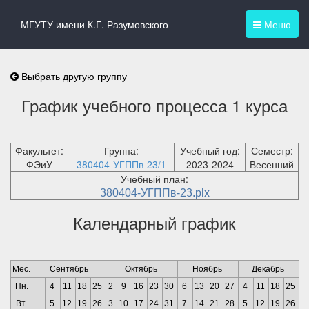
МГУТУ имени К.Г. Разумовского
Меню
Выбрать другую группу
График учебного процесса 1 курса
Факультет:
Группа:
Учебный год:
Семестр:
ФЭиУ
380404-УГППв-23/1
2023-2024
Весенний
Учебный план:
380404-УГППв-23.plx
Календарный график
Мес.
Сентябрь
Октябрь
Ноябрь
Декабрь
Пн.
4
11
18
25
2
9
16
23
30
6
13
20
27
4
11
18
25
1
Вт.
5
12
19
26
3
10
17
24
31
7
14
21
28
5
12
19
26
2