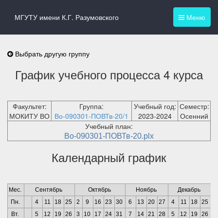
МГУТУ имени К.Г. Разумовского
Меню
Выбрать другую группу
График учебного процесса 4 курса
Факультет:
Группа:
Учебный год:
Семестр:
МОКИТУ ВО
Во-090301-ПОВТв-20/1
2023-2024
Осенний
Учебный план:
Во-090301-ПОВТв-20.plx
Календарный график
Мес.
Сентябрь
Октябрь
Ноябрь
Декабрь
Пн.
4
11
18
25
2
9
16
23
30
6
13
20
27
4
11
18
25
1
Вт.
5
12
19
26
3
10
17
24
31
7
14
21
28
5
12
19
26
2