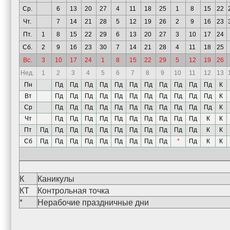
Ср.
6
13
20
27
4
11
18
25
1
8
15
22
Чт.
7
14
21
28
5
12
19
26
2
9
16
23
Пт.
1
8
15
22
29
6
13
20
27
3
10
17
24
Сб.
2
9
16
23
30
7
14
21
28
4
11
18
25
Вс.
3
10
17
24
1
8
15
22
29
5
12
19
26
Нед.
1
2
3
4
5
6
7
8
9
10
11
12
13
Пн
Пд
Пд
Пд
Пд
Пд
Пд
Пд
Пд
Пд
Пд
Пд
К
Вт
Пд
Пд
Пд
Пд
Пд
Пд
Пд
Пд
Пд
Пд
Пд
К
Ср
Пд
Пд
Пд
Пд
Пд
Пд
Пд
Пд
Пд
Пд
Пд
К
Чт
Пд
Пд
Пд
Пд
Пд
Пд
Пд
Пд
Пд
Пд
К
К
Пт
Пд
Пд
Пд
Пд
Пд
Пд
Пд
Пд
Пд
Пд
Пд
К
К
Сб
Пд
Пд
Пд
Пд
Пд
Пд
Пд
Пд
Пд
*
Пд
К
К
К
Каникулы
КТ
Контрольная точка
*
Нерабочие праздничные дни