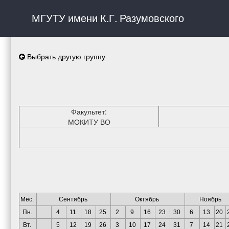
МГУТУ имени К.Г. Разумовского
Выбрать другую группу
Факультет:
МОКИТУ ВО
Мес.
Сентябрь
Октябрь
Ноябрь
Пн.
4
11
18
25
2
9
16
23
30
6
13
20
Вт.
5
12
19
26
3
10
17
24
31
7
14
21