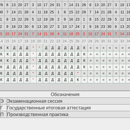
29
6
13
20
27
3
10
17
24
31
7
14
21
28
6
13
20
27
3
10
1
30
7
14
21
28
4
11
18
25
1
8
15
22
29
7
14
21
28
4
11
1
1
8
15
22
29
5
12
19
26
2
9
16
23
1
8
15
22
29
5
12
1
2
9
16
23
30
6
13
20
27
3
10
17
24
2
9
16
23
30
6
13
2
3
10
17
24
31
7
14
21
28
4
11
18
25
3
10
17
24
31
7
14
2
14
15
16
17
18
19
20
21
22
23
24
25
26
27
28
29
30
31
32
33
3
К
К
Д
Д
Д
*
*
Д
Д
Д
Д
Д
Д
К
=
=
=
=
=
=
=
К
К
Д
Д
Д
*
Д
Д
Д
Д
Д
Д
Д
К
=
=
=
=
=
=
=
К
К
Д
Д
Д
*
Д
Д
Д
Д
Д
Д
Д
К
=
=
=
=
=
=
=
К
Д
Д
Д
Д
*
Д
Д
Д
Д
Д
Д
Д
К
=
=
=
=
=
=
=
К
Д
Д
Д
Д
*
Д
Д
Д
Д
Д
Д
*
=
=
=
=
=
=
=
=
К
Д
Д
Д
Д
*
Д
Д
Д
Д
Д
Д
К
=
=
=
=
=
=
=
=
Обозначения
Э
Экзаменационная сессия
Г
Государственные итоговая аттестация
П
Производственная практика