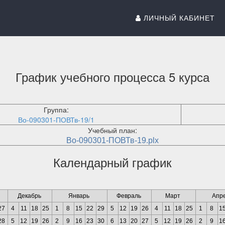
ЛИЧНЫЙ КАБИНЕТ
График учебного процесса 5 курса
Группа:
Во-090301-ПОВТв-19/1
Учебный план:
Во-090301-ПОВТв-19.plx
Календарный график
Декабрь
Январь
Февраль
Март
Апр
27
4
11
18
25
1
8
15
22
29
5
12
19
26
4
11
18
25
1
8
1
28
5
12
19
26
2
9
16
23
30
6
13
20
27
5
12
19
26
2
9
1