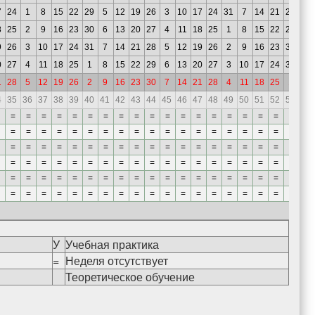
7
24
1
8
15
22
29
5
12
19
26
3
10
17
24
31
7
14
21
28
8
25
2
9
16
23
30
6
13
20
27
4
11
18
25
1
8
15
22
29
9
26
3
10
17
24
31
7
14
21
28
5
12
19
26
2
9
16
23
30
0
27
4
11
18
25
1
8
15
22
29
6
13
20
27
3
10
17
24
31
1
28
5
12
19
26
2
9
16
23
30
7
14
21
28
4
11
18
25
1
4
35
36
37
38
39
40
41
42
43
44
45
46
47
48
49
50
51
52
53
=
=
=
=
=
=
=
=
=
=
=
=
=
=
=
=
=
=
=
=
=
=
=
=
=
=
=
=
=
=
=
=
=
=
=
=
=
=
=
=
=
=
=
=
=
=
=
=
=
=
=
=
=
=
=
=
=
=
=
=
=
=
=
=
=
=
=
=
=
=
=
=
=
=
=
=
=
=
=
=
=
=
=
=
=
=
=
=
=
=
=
=
=
=
=
=
=
=
=
=
=
=
=
=
=
=
=
=
=
=
=
=
=
=
У
Учебная практика
=
Неделя отсутствует
Теоретическое обучение