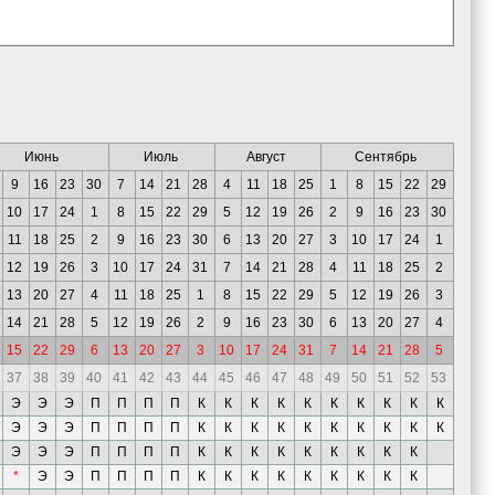
Июнь
Июль
Август
Сентябрь
9
16
23
30
7
14
21
28
4
11
18
25
1
8
15
22
29
10
17
24
1
8
15
22
29
5
12
19
26
2
9
16
23
30
11
18
25
2
9
16
23
30
6
13
20
27
3
10
17
24
1
12
19
26
3
10
17
24
31
7
14
21
28
4
11
18
25
2
13
20
27
4
11
18
25
1
8
15
22
29
5
12
19
26
3
14
21
28
5
12
19
26
2
9
16
23
30
6
13
20
27
4
15
22
29
6
13
20
27
3
10
17
24
31
7
14
21
28
5
37
38
39
40
41
42
43
44
45
46
47
48
49
50
51
52
53
Э
Э
Э
П
П
П
П
К
К
К
К
К
К
К
К
К
К
Э
Э
Э
П
П
П
П
К
К
К
К
К
К
К
К
К
К
Э
Э
Э
П
П
П
П
К
К
К
К
К
К
К
К
К
*
Э
Э
П
П
П
П
К
К
К
К
К
К
К
К
К