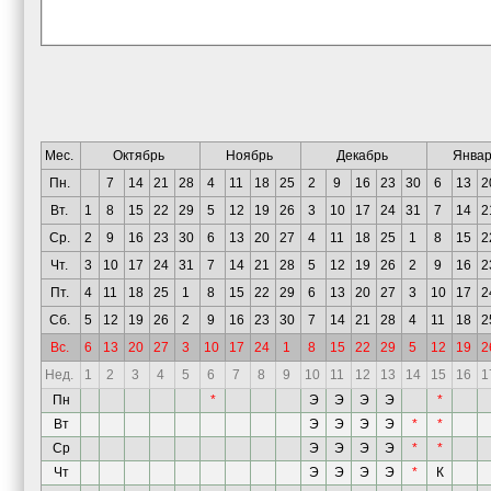
Мес.
Октябрь
Ноябрь
Декабрь
Январ
Пн.
7
14
21
28
4
11
18
25
2
9
16
23
30
6
13
2
Вт.
1
8
15
22
29
5
12
19
26
3
10
17
24
31
7
14
2
Ср.
2
9
16
23
30
6
13
20
27
4
11
18
25
1
8
15
2
Чт.
3
10
17
24
31
7
14
21
28
5
12
19
26
2
9
16
2
Пт.
4
11
18
25
1
8
15
22
29
6
13
20
27
3
10
17
2
Сб.
5
12
19
26
2
9
16
23
30
7
14
21
28
4
11
18
2
Вс.
6
13
20
27
3
10
17
24
1
8
15
22
29
5
12
19
2
Нед.
1
2
3
4
5
6
7
8
9
10
11
12
13
14
15
16
1
Пн
*
Э
Э
Э
Э
*
Вт
Э
Э
Э
Э
*
*
Ср
Э
Э
Э
Э
*
*
Чт
Э
Э
Э
Э
*
К