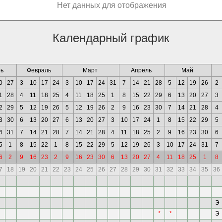
Нет данных для отображения
Календарный график
ь
Февраль
Март
Апрель
Май
0
27
3
10
17
24
3
10
17
24
31
7
14
21
28
5
12
19
26
2
1
28
4
11
18
25
4
11
18
25
1
8
15
22
29
6
13
20
27
3
2
29
5
12
19
26
5
12
19
26
2
9
16
23
30
7
14
21
28
4
3
30
6
13
20
27
6
13
20
27
3
10
17
24
1
8
15
22
29
5
4
31
7
14
21
28
7
14
21
28
4
11
18
25
2
9
16
23
30
6
5
1
8
15
22
1
8
15
22
29
5
12
19
26
3
10
17
24
31
7
6
2
9
16
23
2
9
16
23
30
6
13
20
27
4
11
18
25
1
8
7
18
19
20
21
22
23
24
25
26
27
28
29
30
31
32
33
34
35
36
Э
*
*
Э