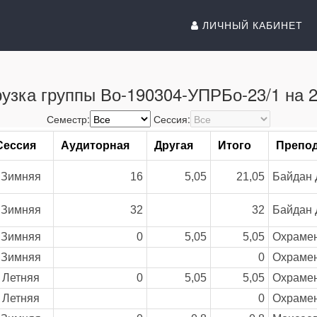
ЛИЧНЫЙ КАБИНЕТ
узка группы Во-190304-УПРБо-23/1 на 2
Семестр:
Сессия:
Сессия
Аудиторная
Другая
Итого
Препо
Зимняя
16
5,05
21,05
Байдан 
Зимняя
32
32
Байдан 
Зимняя
0
5,05
5,05
Охрамен
Зимняя
0
Охрамен
Летняя
0
5,05
5,05
Охрамен
Летняя
0
Охрамен