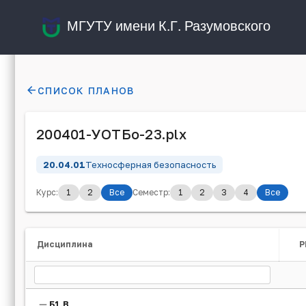
МГУТУ имени К.Г. Разумовского
СПИСОК ПЛАНОВ
200401-УОТБо-23.plx
20.04.01
Техносферная безопасность
Курс:
1
2
Все
Семестр:
1
2
3
4
Все
Дисциплина
Р
Б1.В