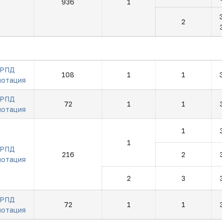
936
1
2
РПД
108
1
1
нотация
РПД
72
1
1
нотация
1
1
РПД
216
2
нотация
2
3
РПД
72
1
1
нотация