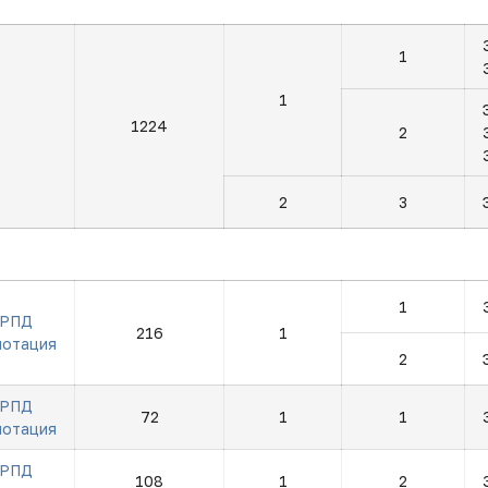
1
1
1224
2
2
3
1
РПД
216
1
нотация
2
РПД
72
1
1
нотация
РПД
108
1
2