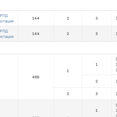
РПД
144
2
3
нотация
РПД
144
2
3
нотация
1
1
468
2
2
3
1