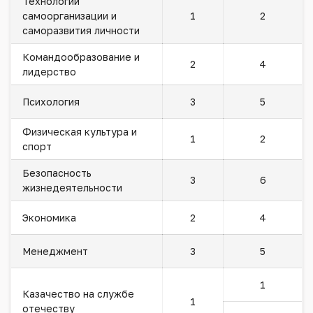
Технологии
самоорганизации и
1
2
саморазвития личности
Командообразование и
2
4
лидерство
Психология
3
5
Физическая культура и
1
2
спорт
Безопасность
3
6
жизнедеятельности
Экономика
2
4
Менеджмент
3
5
1
Казачество на службе
1
отечеству