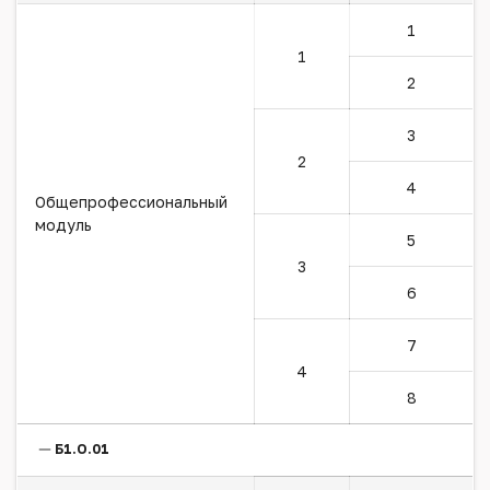
1
1
2
3
2
4
Общепрофессиональный
модуль
5
3
6
7
4
8
Б1.О.01