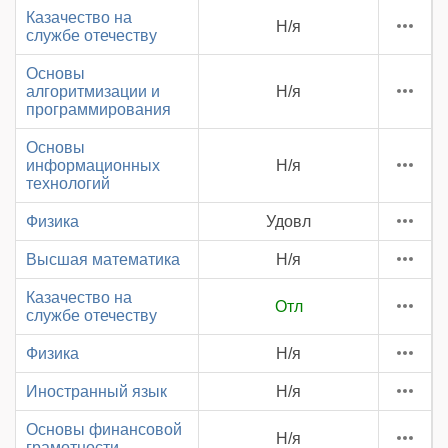
Казачество на
Н/я
службе отечеству
Основы
алгоритмизации и
Н/я
программирования
Основы
информационных
Н/я
технологий
Физика
Удовл
Высшая математика
Н/я
Казачество на
Отл
службе отечеству
Физика
Н/я
Иностранный язык
Н/я
Основы финансовой
Н/я
грамотности