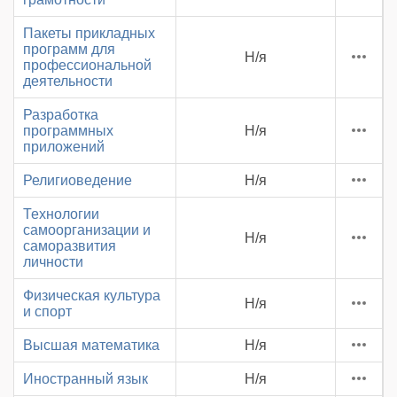
Пакеты прикладных
программ для
Н/я
профессиональной
деятельности
Разработка
программных
Н/я
приложений
Религиоведение
Н/я
Технологии
самоорганизации и
Н/я
саморазвития
личности
Физическая культура
Н/я
и спорт
Высшая математика
Н/я
Иностранный язык
Н/я