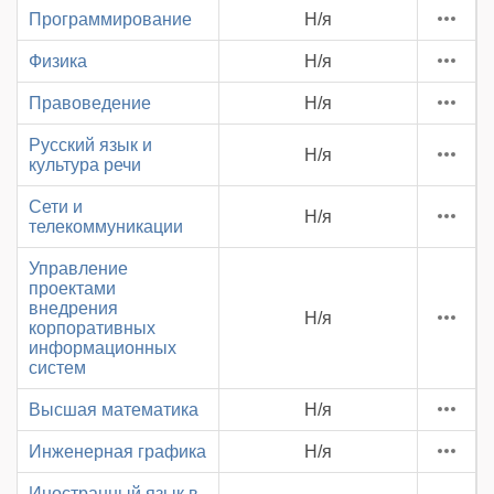
Программирование
Н/я
Физика
Н/я
Правоведение
Н/я
Русский язык и
Н/я
культура речи
Сети и
Н/я
телекоммуникации
Управление
проектами
внедрения
Н/я
корпоративных
информационных
систем
Высшая математика
Н/я
Инженерная графика
Н/я
Иностранный язык в