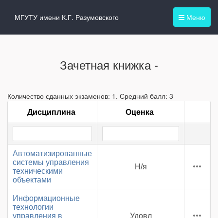
МГУТУ имени К.Г. Разумовского
Меню
Зачетная книжка -
Количество сданных экзаменов: 1. Средний балл: 3
Дисциплина
Оценка
Автоматизированные
системы управления
Н/я
техническими
объектами
Информационные
технологии
управления в
Удовл