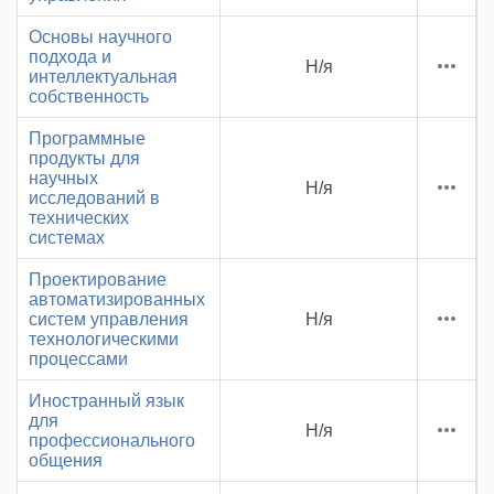
Основы научного
подхода и
Н/я
интеллектуальная
собственность
Программные
продукты для
научных
Н/я
исследований в
технических
системах
Проектирование
автоматизированных
систем управления
Н/я
технологическими
процессами
Иностранный язык
для
Н/я
профессионального
общения