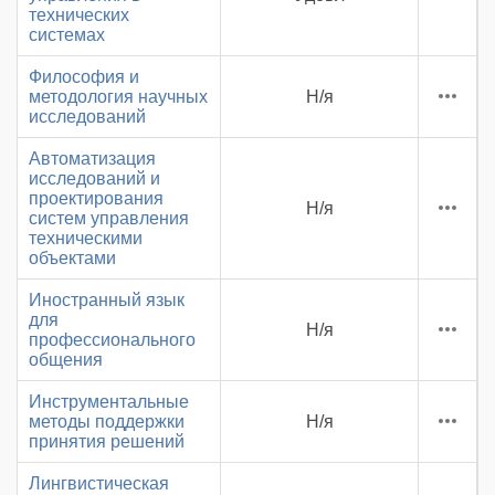
технических
системах
Философия и
методология научных
Н/я
исследований
Автоматизация
исследований и
проектирования
Н/я
систем управления
техническими
объектами
Иностранный язык
для
Н/я
профессионального
общения
Инструментальные
методы поддержки
Н/я
принятия решений
Лингвистическая