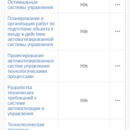
Оптимальные
Н/я
системы управления
Планирование и
организация работ по
подготовке объекта к
Н/я
вводу в действие
автоматизированной
системы управления
Проектирование
автоматизированных
систем управления
Н/я
технологическими
процессами
Разработка
технических
требований к
Н/я
системе
автоматизации и
управления
Технологическая
(проектно-