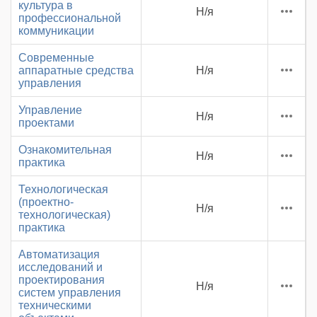
культура в
Н/я
профессиональной
коммуникации
Современные
аппаратные средства
Н/я
управления
Управление
Н/я
проектами
Ознакомительная
Н/я
практика
Технологическая
(проектно-
Н/я
технологическая)
практика
Автоматизация
исследований и
проектирования
Н/я
систем управления
техническими