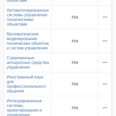
объектами
Автоматизированные
системы управления
Н/я
техническими
объектами
Математическое
моделирование
Н/я
технических объектов
и систем управления
Современные
аппаратные средства
Н/я
управления
Иностранный язык
для
Н/я
профессионального
общения
Интегрированные
системы
Н/я
проектирования и
управления